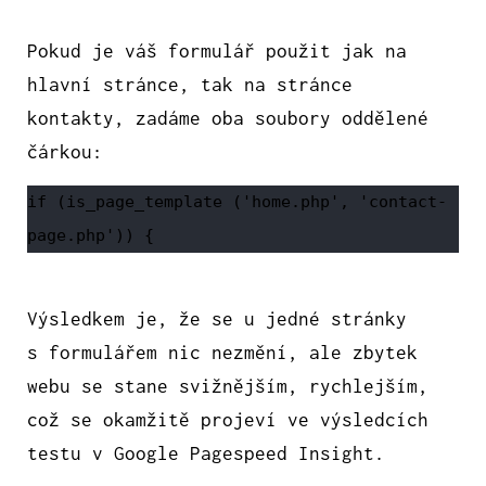
Pokud je váš formulář použit jak na
hlavní stránce, tak na stránce
kontakty, zadáme oba soubory oddělené
čárkou:
if (is_page_template ('home.php', 'contact-
page.php')) {
Výsledkem je, že se u jedné stránky
s formulářem nic nezmění, ale zbytek
webu se stane svižnějším, rychlejším,
což se okamžitě projeví ve výsledcích
testu v Google Pagespeed Insight.