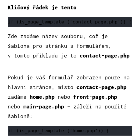
Klíčový řádek je tento
if (is_page_template ('contact-page.php')) {
Zde zadáme název souboru, což je
šablona pro stránku s formulářem,
v tomto příkladu je to
contact-page.php
Pokud je váš formulář zobrazen pouze na
hlavní stránce, místo
contact-page.php
zadáme
home.php
nebo
front-page.php
nebo
main-page.php
– záleží na použité
šabloně:
if (is_page_template ('home.php')) {