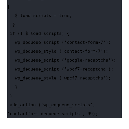
{

   $ load_scripts = true;

  }

 if (! $ load_scripts) {

   wp_dequeue_script ('contact-form-7');

   wp_dequeue_style ('contact-form-7');

   wp_dequeue_script ('google-recaptcha');

   wp_dequeue_script ('wpcf7-recaptcha');

   wp_dequeue_style ('wpcf7-recaptcha');

   }

 }

 add_action ('wp_enqueue_scripts', 
'contactform_dequeue_scripts', 99); 