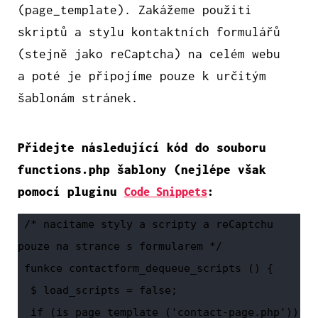
(page_template). Zakážeme použiti
skriptů a stylu kontaktních formulářů
(stejně jako reCaptcha) na celém webu
a poté je připojíme pouze k určitým
šablonám stránek.
Přidejte následující kód do souboru
functions.php šablony (nejlépe však
pomocí pluginu
:
Code Snippets
 /* nacitame styly a scripty a reCaptchu 
pouze na strance s formularem */

 funkce contactform_dequeue_scripts () {

  $ load_scripts = false;

  if (is_page_template ('contact-page.php')) 