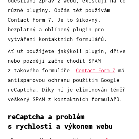
odesílání zpráv z webu, existují na to
různé pluginy. Občás též používám
Contact Form 7. Je to šikovný,
bezplatný a oblíbený plugin pro
vytváření kontaktních formulářů.
Ať už použijete jakýkoli plugin, dříve
nebo později začne chodit SPAM
z takového formuláře.
má
Contact Form 7
antispamovou ochranu použitím Google
reCaptcha. Díky ní je eliminován téměř
veškerý SPAM z kontaktních formulářů.
reCaptcha a problém
s rychlosti a výkonem webu